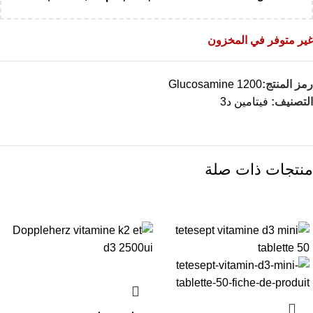
غير متوفر في المخزون
رمز المنتج:
Glucosamine 1200
التصنيف:
فيتامين د3
منتجات ذات صلة
-25%
-17%