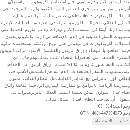
عندما يتعلق الأمر بإدارة الوزن، فإن امتصاص الكربوهيدرات واستقلابها
أمر مهم، من بين أمور أخرى. العناصر النزرة الكروم والزنك الموجودة في
استقلاب الكربوهيدرات Mivolis هي عناصر شاملة. أنها تدعم عملية
التمثيل الغذائي للجزيئات الكبيرة وتشارك في العديد من العمليات الأيضية.
يساهم الزنك أيضًا في استقلاب الكربوهيدرات ويدعم الكروم الحفاظ على
مستويات السكر الطبيعية في الدم. بالإضافة إلى الزنك والكروم، يحتوي
استقلاب الكربوهيدرات في ميفولي على مزيج من ثلاثة مستخلصات نباتية
قيمة: الفاصوليا البيضاء وأوراق الزيتون والكشمش الأسود. مركب البروتين
السكري الطبيعي من الفاصوليا البيضاء مثبت علميًا، وهو خالي من
الكائنات المعدلة وراثيًا ونباتي 100%. تساعد أوراق الزيتون في الحفاظ
على مستويات السكر الطبيعية في الدم. يساهم الكشمش الأسود في
إنقاص الوزن بالتزامن مع التدابير الغذائية مثل النظام الغذائي المتوازن
وممارسة الرياضة. بالتزامن مع ممارسة التمارين الرياضية الكافية واتباع
نظام غذائي متوازن، يمكن لعملية التمثيل الغذائي للكربوهيدرات في
ميفولي أن تصاحب النظام الغذائي بشكل مثالي.
رقم البند: 1691564
رقم GTIN: 4066447394870
تعليمات الاستخدام