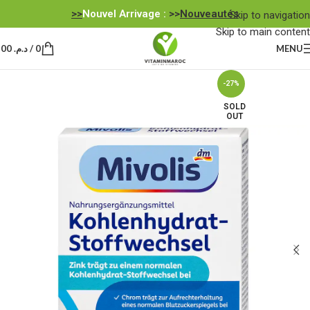
Nouvel Arrivage :
>>
Nouveautés<<
Skip to navigation
Skip to main content
MENU
0
/
د.م.
0,00
-27%
SOLD
OUT