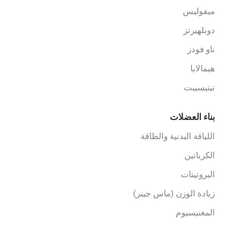
ميفوليس
دوبلهيرتز
ناو فودز
هيمالايا
تيتيسيبت
بناء العضلات
اللياقة البدنية والطاقة
الكرياتين
البروتينات
زيادة الوزن (ماس جينر)
المغنيسيوم