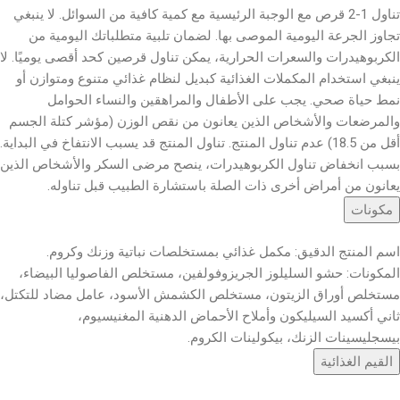
تناول 1-2 قرص مع الوجبة الرئيسية مع كمية كافية من السوائل. لا ينبغي
تجاوز الجرعة اليومية الموصى بها. لضمان تلبية متطلباتك اليومية من
الكربوهيدرات والسعرات الحرارية، يمكن تناول قرصين كحد أقصى يوميًا. لا
ينبغي استخدام المكملات الغذائية كبديل لنظام غذائي متنوع ومتوازن أو
نمط حياة صحي. يجب على الأطفال والمراهقين والنساء الحوامل
والمرضعات والأشخاص الذين يعانون من نقص الوزن (مؤشر كتلة الجسم
أقل من 18.5) عدم تناول المنتج. تناول المنتج قد يسبب الانتفاخ في البداية.
بسبب انخفاض تناول الكربوهيدرات، ينصح مرضى السكر والأشخاص الذين
يعانون من أمراض أخرى ذات الصلة باستشارة الطبيب قبل تناوله.
مكونات
اسم المنتج الدقيق: مكمل غذائي بمستخلصات نباتية وزنك وكروم.
المكونات: حشو السليلوز الجريزوفولفين، مستخلص الفاصوليا البيضاء،
مستخلص أوراق الزيتون، مستخلص الكشمش الأسود، عامل مضاد للتكتل،
ثاني أكسيد السيليكون وأملاح الأحماض الدهنية المغنيسيوم،
بيسجليسينات الزنك، بيكولينات الكروم.
القيم الغذائية