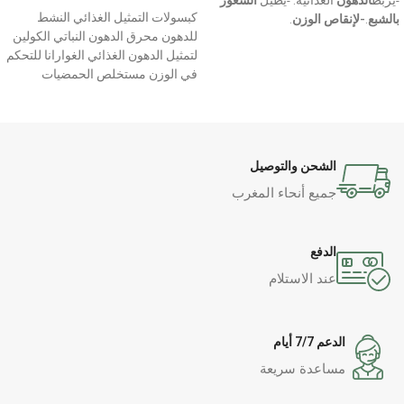
-يربط
الدهون
الغذائية. -يطيل
الشعور
كبسولات التمثيل الغذائي النشط
بالشبع
.
-لإنقاص الوزن
.
للدهون محرق الدهون النباتي الكولين
لتمثيل الدهون الغذائي الغوارانا للتحكم
في الوزن مستخلص الحمضيات
والغوارانا سينيترول
الشحن والتوصيل
جميع أنحاء المغرب
الدفع
عند الاستلام
الدعم 7/7 أيام
مساعدة سريعة