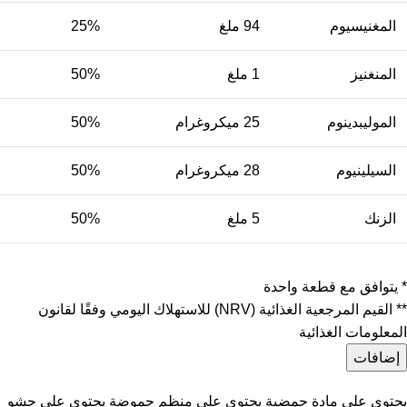
المغنيسيوم
94 ملغ
25%
المنغنيز
1 ملغ
50%
الموليبدينوم
25 ميكروغرام
50%
السيلينيوم
28 ميكروغرام
50%
الزنك
5 ملغ
50%
* يتوافق مع قطعة واحدة
** القيم المرجعية الغذائية (NRV) للاستهلاك اليومي وفقًا لقانون
المعلومات الغذائية
إضافات
يحتوي على مادة حمضية يحتوي على منظم حموضة يحتوي على حشو