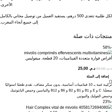
الأخرى.
لكل طلبية تتعدى 500 درهم، يستفيد العميل من توصيل مجاني بالكامل
إلى جميع أنحاء المغرب.
منتجات ذات صلة
-58%
أقراص فوارة متعددة الفيتامينات، 20 قطعة، ميفوليس
د.م.
25,00
د.م.
59,00
إضافة إلى السلة
تركيبة غنية بـ 10 فيتامينات أساسية، بدون سكر مضاف، تقدم طعمًا استوائيًا
منعشًا. C و E و B1 و B1 و B2 و B6 و B12 والنياسين وحمض البانتوثنيك
وحمض الفوليك والبيوتين.
-23%