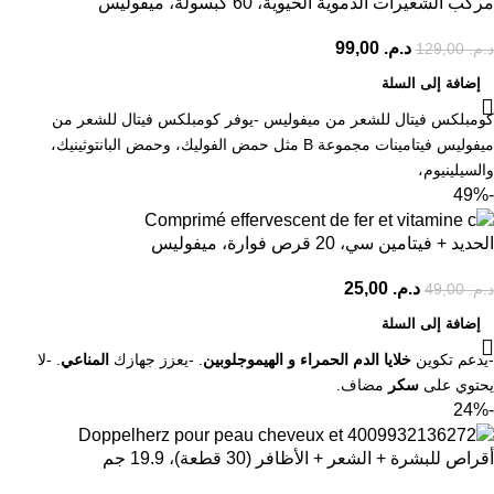
مركب الشعيرات الدموية الحيوية، 60 كبسولة، ميفوليس
د.م.
99,00
د.م.
129,00
إضافة إلى السلة
كومبلكس فيتال للشعر من ميفوليس -يوفر كومبلكس فيتال للشعر من
ميفوليس فيتامينات مجموعة B مثل حمض الفوليك، وحمض البانتوثينيك،
والسيلينيوم،
-49%
الحديد + فيتامين سي، 20 قرص فوارة، ميفوليس
د.م.
25,00
د.م.
49,00
إضافة إلى السلة
-يدعم تكوين
خلايا الدم الحمراء و الهيموجلوبين
. -يعزز جهازك
المناعي
. -لا
يحتوي على
سكر
مضاف.
-24%
أقراص للبشرة + الشعر + الأظافر (30 قطعة)، 19.9 جم