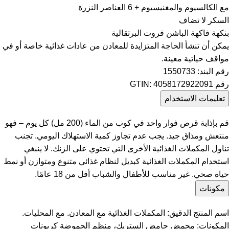
مع الكالسيوم والمغنيسيوم + 6 العناصر النزرة
السكر لا تضاف
بنكهة فاكهة الباشن فروت البرتقالية
يمكن أن تنشأ الحاجة المتزايدة للمعادن من عادات غذائية خاصة أو في
مواقف حياتية معينة.
رقم البند: 1550733
رقم GTIN: 4058172922091
تعليمات الاستخدام
قم بإذابة قرص فوار واحد في كوب من الماء (200 مل) كل يوم – فهو
منتعش ومذاق جيد. يجب عدم تجاوز كمية الاستهلاك اليومي. تجنب
تناول المكملات الغذائية الأخرى التي تحتوي على الزنك. لا ينبغي
استخدام المكملات الغذائية كبديل لنظام غذائي متنوع ومتوازن أو نمط
حياة صحي. غير مناسب للأطفال والشباب أقل من 18 عامًا.
مكونات
اسم المنتج الدقيق: المكملات الغذائية مع المعادن. مع المحليات.
المكونات: محمض حامض الستريك، منظم الحموضة كربونات