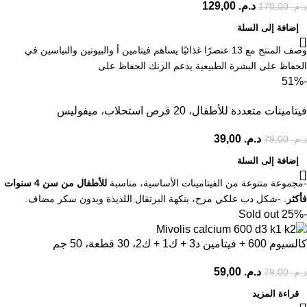
د.م.
129,00
د.م.
170,00
إضافة إلى السلة
وصف المنتج مع 13 عنصرًا غذائيًا يساهم فيتامين أ والبيوتين والنياسين في
الحفاظ على البشرة الطبيعية يدعم الزنك الحفاظ على
-51%
فيتامينات متعددة للأطفال، 20 قرص استحلاب، ميفوليس
د.م.
39,00
د.م.
79,00
إضافة إلى السلة
-مجموعة متنوعة من الفيتامينات الأساسية، مناسبة
للأطفال من سن 4 سنوات
فأكثر
. -شكل دب علكي مرح، بنكهة البرتقال اللذيذة وبدون سكر مضاف.
Sold out
-25%
كالسيوم 600 + فيتامين د3 + ك1 + ك2، 30 قطعة، 50 جم
د.م.
59,00
د.م.
79,00
قراءة المزيد