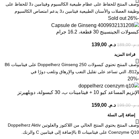
وصف المنتج للحفاظ على عظام طبيعية الكالسيوم وفيتامين د3 للحفاظ على
وظيفة العضلات والأسنان الطبيعية فيتامين د3 يدعم امتصاص الكالسيوم
Sold out
-26%
كبسولات الجينسينج 30 قطعة، 16.2 جرام
د.م.
139,00
د.م.
189,00
قراءة المزيد
وصف المنتج تحتوي كبسولات Doppelherz Ginseng 250 على فيتامينات B6
وB12، التي تساعد على تقليل التعب والإرهاق وتلعب دورًا في
-20%
الإنزيم المساعد كيو 10 + فيتامينات ب، 30 كبسولة، دوبلهيرتز
د.م.
159,00
د.م.
199,00
إضافة إلى السلة
وصف المنتج يحتوي المنتج الخالي من اللاكتوز والغلوتين Doppelherz Aktiv
Coenzyme Q10 على فيتامينات B بالإضافة إلى فيتامين C والزنك.