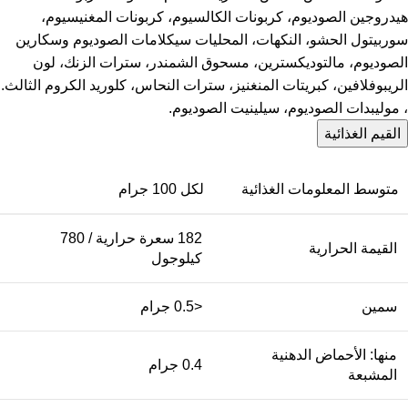
هيدروجين الصوديوم، كربونات الكالسيوم، كربونات المغنيسيوم،
سوربيتول الحشو، النكهات، المحليات سيكلامات الصوديوم وسكارين
الصوديوم، مالتوديكسترين، مسحوق الشمندر، سترات الزنك، لون
الريبوفلافين، كبريتات المنغنيز، سترات النحاس، كلوريد الكروم الثالث.
، موليبدات الصوديوم، سيلينيت الصوديوم.
القيم الغذائية
متوسط ​​المعلومات الغذائية
لكل 100 جرام
182 سعرة حرارية / 780
القيمة الحرارية
كيلوجول
سمين
<0.5 جرام
منها: الأحماض الدهنية
0.4 جرام
المشبعة