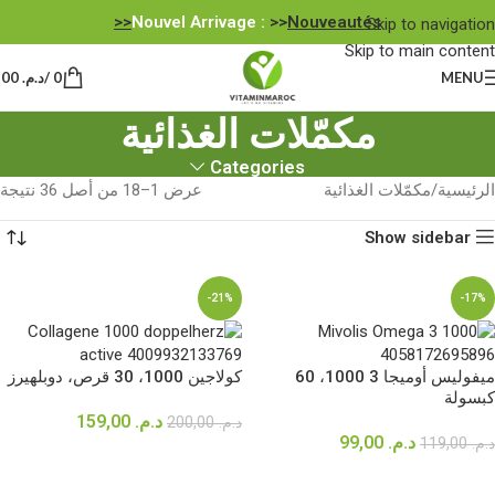
Nouvel Arrivage :
>>
Nouveautés<<
Skip to navigation
Skip to main content
MENU
0
/
د.م.
0,00
مكمّلات الغذائية
Categories
الرئيسية
مكمّلات الغذائية
عرض 1–18 من أصل 36 نتيجة
Show sidebar
-21%
-17%
ميفوليس أوميجا 3 1000، 60
كولاجين 1000، 30 قرص، دوبلهيرز
كبسولة
د.م.
159,00
د.م.
200,00
د.م.
99,00
د.م.
119,00
إضافة إلى السلة
إضافة إلى السلة