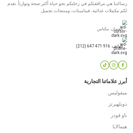
رسالتنا هي مرافقتكم في رحلتكم نحو حياة أكثر صحة وتوازناً. نقدم
لكم مكملات غذائية، فيتامينات، ومنتجات تجميل.
العنوان: مكناس
الهاتف: 916 471 647 (212)
أبرز علاماتنا التجارية
ميفوليس
دوبلهيرتز
ناو فودز
هيمالايا