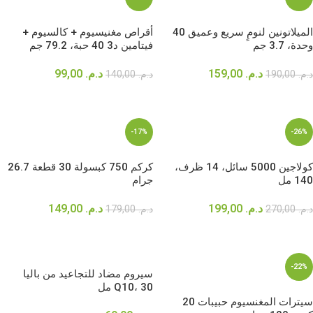
الميلاتونين لنومٍ سريع وعميق 40
أقراص مغنيسيوم + كالسيوم +
وحدة، 3.7 جم
فيتامين د3 40 حبة، 79.2 جم
د.م.
159,00
د.م.
99,00
د.م.
190,00
د.م.
140,00
إضافة إلى السلة
إضافة إلى السلة
-17%
-26%
كولاجين 5000 سائل، 14 ظرف،
كركم 750 كبسولة 30 قطعة 26.7
140 مل
جرام
د.م.
199,00
د.م.
149,00
د.م.
270,00
د.م.
179,00
إضافة إلى السلة
إضافة إلى السلة
-22%
سيروم مضاد للتجاعيد من باليا
Q10، 30 مل
سيترات المغنسيوم حبيبات 20