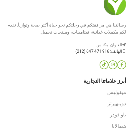
رسالتنا هي مرافقتكم في رحلتكم نحو حياة أكثر صحة وتوازناً. نقدم
لكم مكملات غذائية، فيتامينات، ومنتجات تجميل.
العنوان: مكناس
الهاتف: 916 471 647 (212)
أبرز علاماتنا التجارية
ميفوليس
دوبلهيرتز
ناو فودز
هيمالايا