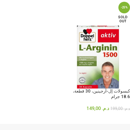
-25%
SOLD
OUT
كبسولات إل-أرجينين، 30 قطعة،
18.6 جرام
د.م.
149,00
د.م.
199,00
قراءة المزيد