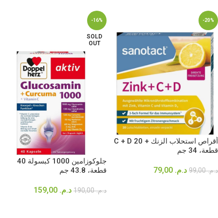
-16%
-20%
SOLD
OUT
أقراص استحلاب الزنك + C + D 20
قطعة، 34 جم
جلوكوزامين 1000 كبسولة 40
د.م.
79,00
قطعة، 43.8 جم
د.م.
99,00
إضافة إلى السلة
د.م.
159,00
د.م.
190,00
قراءة المزيد