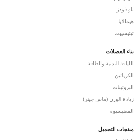
ناو فودز
هيمالايا
تيتيسيبت
بناء العضلات
اللياقة البدنية والطاقة
الكرياتين
البروتينات
زيادة الوزن (ماس جينر)
المغنيسيوم
منتجات التجميل