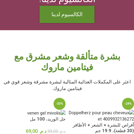
الكالسيوم لدينا
بشرة متألقة وشعر مشرق مع
فيتامين ماروك
اعثر على المكملات الغذائية المثالية لبشرة مشرقة وشعر قوي في
فيتامين ماروك.
-30%
-24%
جل الوريد، 100 مل
أقراص للبشرة + الشعر + الأظافر
(30 قطعة)، 19.9 جم
د.م.
69,00
د.م.
99,00