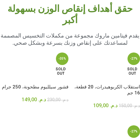
حقق أهداف إنقاص الوزن بسهولة
أكبر
يقدم فيتامين ماروك مجموعة من مكملات التخسيس المصممة
لمساعدتك على إنقاص وزنك بسرعة وبشكل صحي.
-35%
-27%
SOLD
SOLD
OUT
OUT
استقلاب الكربوهيدرات، 20 قطعة،
قشور سيلليوم مطحونة، 250 جرام
16 جم
د.م.
149,00
د.م.
230,00
د.م.
109,00
د.م.
150,00
قراءة المزيد
قراءة المزيد
-27%