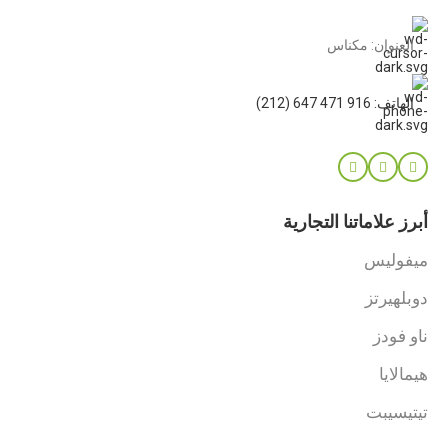
العنوان: مكناس
الهاتف: 916 471 647 (212)
أبرز علاماتنا التجارية
ميفوليس
دوبلهيرتز
ناو فودز
هيمالايا
تيتيسيبت