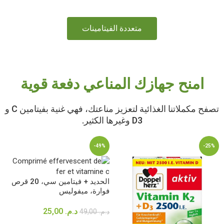
متعددة الفيتامينات
امنح جهازك المناعي دفعة قوية
تصفح مكملاتنا الغذائية لتعزيز مناعتك، فهي غنية بفيتامين C و
D3 وغيرها الكثير.
-49%
-25%
الحديد + فيتامين سي، 20 قرص
فوارة، ميفوليس
د.م.
25,00
د.م.
49,00