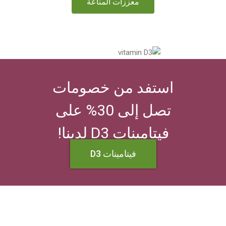
معززات المناعة
استفد من خصومات
تصل إلى 30% على
فيتامينات D3 لدينا!
فيتامينات D3